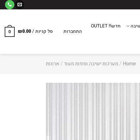
יבה
חדש!! OUTLET
התחברות
סל קניות /
0.00
₪
0
Home
/
מערכות ישיבה וספות מעור
/
ארונות