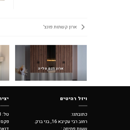
ארון קשתות פונצ'
ארון דגם טליה
ויזל רהיטים
יציר
כתובתנו:
טל: 03-5798373 , 03-6194749
רחוב רבי עקיבא 16, בני ברק.
פקס: -5704739
שעות פתיחה :
דואר אלקטר