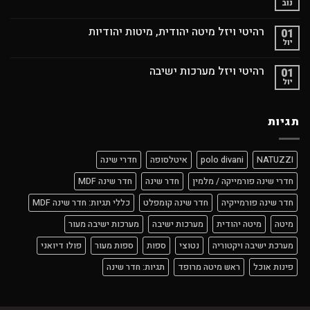
נוב
רהיטי ויזל מיטה יהודית, מיטות יהודיות
01
יול
רהיטי ויזל מערכות ישיבה
01
יול
תגיות
NATUZZI
polo divani
איטלסופה
חדרי שינה
חדרי שינה פורמייקה / מלמין
חדר שינה
חדר שינה MDF
חדר שינה פורמייקיה
חדר שינה קומפלט
כללי תגיות: חדר שינה MDF
מיטה
מיטה יהודית
מערכות ישיבה
מערכות ישיבה מעור
מערכת ישיבה ויקטוריה
נטוצי
ספות
ספות מעור
פולו דיואני
פינות אוכל
ראש מיטה מרופד
תגיות: חדר שינה