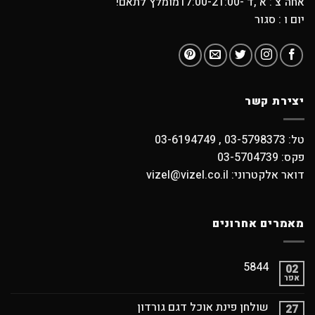
אחה"צ : א ,ד -17:00-21:00מומלץ לתאם!
יום ו : סגור
יצירת קשר
טל: 03-5798373 , 03-6194749
פקס: 03-5704739
דואר אלקטרוני: vizel@vizel.co.il
מאמרים אחרונים
5844
02
אפר
שולחן פינת אוכל דגם גורדון
27