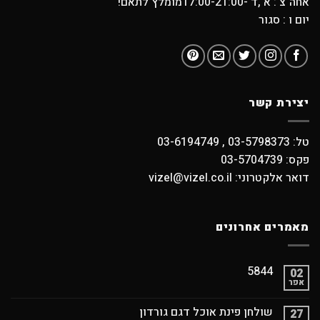
אחה"צ : א ,ד -17:00-21:00מומלץ לתאם!
יום ו : סגור
יצירת קשר
טל: 03-5798373 , 03-6194749
פקס: 03-5704739
דואר אלקטרוני: vizel@vizel.co.il
מאמרים אחרונים
5844
02
אפר
שולחן פינת אוכל דגם גורדון
27