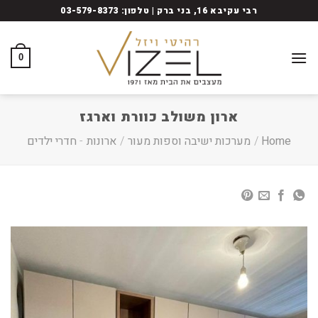
Ski
רבי עקיבא 16, בני ברק | טלפון: 03-579-8373
t
conten
0
ארון משולב כוורת וארגז
Home
/
מערכות ישיבה וספות מעור
/
ארונות
-
חדרי ילדים