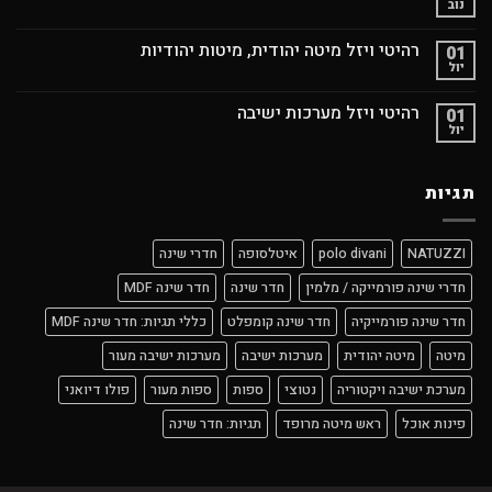
נוב
רהיטי ויזל מיטה יהודית, מיטות יהודיות
01
יול
רהיטי ויזל מערכות ישיבה
01
יול
תגיות
NATUZZI
polo divani
איטלסופה
חדרי שינה
חדרי שינה פורמייקה / מלמין
חדר שינה
חדר שינה MDF
חדר שינה פורמייקיה
חדר שינה קומפלט
כללי תגיות: חדר שינה MDF
מיטה
מיטה יהודית
מערכות ישיבה
מערכות ישיבה מעור
מערכת ישיבה ויקטוריה
נטוצי
ספות
ספות מעור
פולו דיואני
פינות אוכל
ראש מיטה מרופד
תגיות: חדר שינה