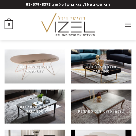
Ski
רבי עקיבא 16, בני ברק | טלפון: 03-579-8373
t
conten
0
שולחן סלוני דגם
שולחן סלוני דגם
SCARLET
CARLINO
שולחן סלוני דגם
שולחן סלוני דגם PESARO
ORLANDO